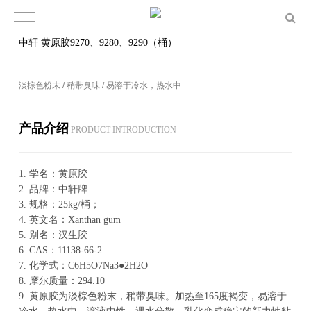
中轩 黄原胶9270、9280、9290（桶）
淡棕色粉末 / 稍带臭味 / 易溶于冷水，热水中
产品介绍
PROD­UCT IN­TRO­DUC­TION
1.
学名：黄原胶
2.
品牌：中轩牌
3
. 规格：25kg/桶；
4.
英文名：Xanthan gum
5.
别名：汉生胶
6.
CAS：11138-66-2
7.
化学式：C6H5O7Na3●2H2O
8.
摩尔质量：294.10
9
. 黄原胶为淡棕色粉末，稍带臭味。加热至165度褐变，易溶于