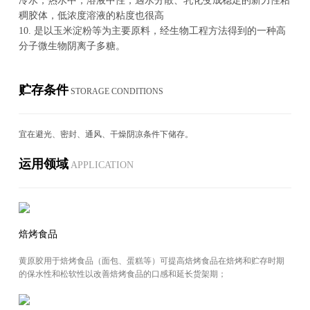
冷水，热水中，溶液中性，遇水分散、乳化变成稳定的新力性粘
稠胶体，低浓度溶液的粘度也很高
10
. 是以玉米淀粉等为主要原料，经生物工程方法得到的一种高
分子微生物阴离子多糖。
贮存条件
STOR­AGE CON­DI­TIONS
宜在避光、密封、通风、干燥阴凉条件下储存。
运用领域
AP­PLI­CA­TION
焙烤食品
黄原胶用于焙烤食品（面包、蛋糕等）可提高焙烤食品在焙烤和贮存时期
的保水性和松软性以改善焙烤食品的口感和延长货架期；