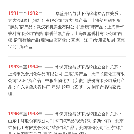
1991
1992
年至
年
——
华盛开始与以下品牌建立合作关系：
方大添加剂（深圳）有限公司“方大”牌产品；上海染料研究所
“狮头”牌产品；武汉有机实业有限公司“新康”牌产品；上海新华
香料有限公司“白熊”牌香兰素产品；上海新嘉香料有限公司“白
熊”牌薄荷脑产品(现为白熊药业)；互惠（江门)食用添加剂“互惠
宝岛” 牌产品。
1993
1994
年至
年
——
华盛开始与以下品牌建立合作关系：
上海申光食用化学品有限公司“三鹿”牌产品；天津长捷化工有限
公司“天环”牌产品；中粮生物化学（安徽）股份有限公司系列产
品；广东省肇庆香料厂“星湖”牌甲（乙基）麦芽酚产品独家代
理。
1996
1998
年至
年
——
华盛开始与以下品牌建立合作关系：
山东中轩股份有限公司“中轩”牌产品(现为鄂尔多斯中轩)；北京
维多化工有限责任公司“维多”牌产品；美国纽特公司“纽特”牌产