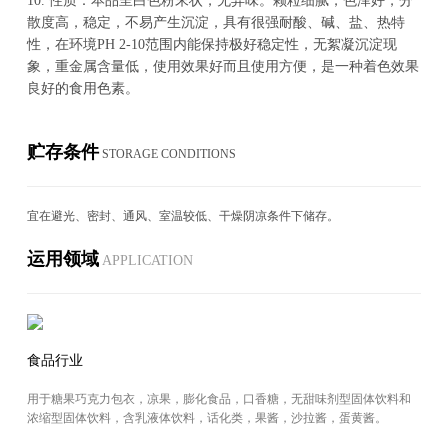
10.
性质：本品呈白色粉末状，无异味。颗粒细腻，色泽好，分
散度高，稳定，不易产生沉淀，具有很强耐酸、碱、盐、热特
性，在环境PH 2-10范围内能保持极好稳定性，无絮凝沉淀现
象，重金属含量低，使用效果好而且使用方便，是一种着色效果
良好的食用色素。
贮存条件
STOR­AGE CON­DI­TIONS
宜在避光、密封、通风、室温较低、干燥阴凉条件下储存。
运用领域
AP­PLI­CA­TION
食品行业
用于糖果巧克力包衣，凉果，膨化食品，口香糖，无甜味剂型固体饮料和
浓缩型固体饮料，含乳液体饮料，话化类，果酱，沙拉酱，蛋黄酱。