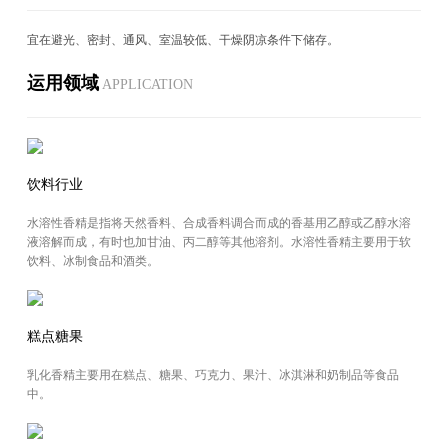
宜在避光、密封、通风、室温较低、干燥阴凉条件下储存。
运用领域
AP­PLI­CA­TION
饮料行业
水溶性香精是指将天然香料、合成香料调合而成的香基用乙醇或乙醇水溶
液溶解而成，有时也加甘油、丙二醇等其他溶剂。水溶性香精主要用于软
饮料、冰制食品和酒类。
糕点糖果
乳化香精主要用在糕点、糖果、巧克力、果汁、冰淇淋和奶制品等食品
中。