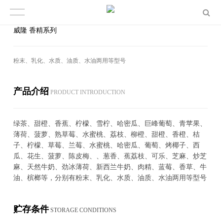
威隆 香精系列
粉末、乳化、水质、油质、水油两用等型号
产品介绍
PROD­UCT IN­TRO­DUC­TION
绿茶、甜橙、香蕉、柠檬、雪柠、哈密瓜、巨峰葡萄、青苹果、
薄荷、菠萝、熟草莓、水蜜桃、荔枝、柳橙、甜橙、香橙、桔
子、柠檬、草莓、兰莓、水蜜桃、哈密瓜、葡萄、烤椰子、西
瓜、花生、菠萝、陈皮梅、、葱香、蕉荔枝、可乐、芝麻、炒芝
麻、天然牛奶、劲冰薄荷、新西兰牛奶、肉精、蓝莓、香草、牛
油、槟榔等，分别有粉末、乳化、水质、油质、水油两用等型号
贮存条件
STOR­AGE CON­DI­TIONS