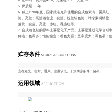
4.
配料表：食用盐42%、苋菜红50%、亮蓝8%
5.
保质期：5年
6.
截止1998年底，国家批准允许使用的合成色素有：觅菜
淀、亮兰；亮兰铝色淀、靛兰、靛兰铝色淀，叶绿素铜钠盐、
落黄、靛蓝、亮蓝、赤红、诱惑红等。
7.
合成着色剂的原料主要是化工产品。主要是通过化学合成
鲜艳；色调多；性能稳定；着色力强；坚牢度大；调色易；
贮存条件
STOR­AGE CON­DI­TIONS
宜在避光、密封、通风、室温较低、干燥阴凉条件下储存。
运用领域
AP­PLI­CA­TION