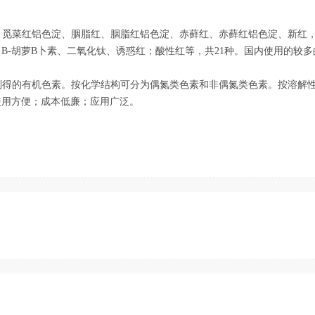
红、觅菜红铝色淀、胭脂红、胭脂红铝色淀、赤藓红、赤藓红铝色淀、新红
B-胡萝B卜素、二氧化钛、诱惑红；酸性红等，共21种。国内使用的较
制得的有机色素。按化学结构可分为偶氮类色素和非偶氮类色素。按溶解
使用方便；成本低廉；应用广泛。