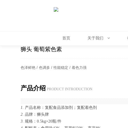
首页
关于我们
狮头 葡萄紫色素
色泽鲜艳 / 色调多 / 性能稳定 / 着色力强
产品介绍
PROD­UCT IN­TRO­DUC­TION
1.
产品名称：复配食品添加剂；复配着色剂
2.
品牌：狮头牌
3.
规格：0.5kg×20瓶/件