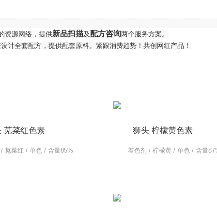
新品扫描
配方咨询
师的资源网络，提供
及
两个服务方案。
您设计全套配方，提供配套原料。紧跟消费趋势！共创网红产品！
 苋菜红色素
狮头 柠檬黄色素
/ 苋菜红 / 单色 / 含量85%
着色剂 / 柠檬黄 / 单色 / 含量87