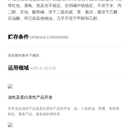
带红色。遇氧、热及光不稳定。在弱碱中较稳定。不溶于水、丙
二醇、甘油、酸和碱，溶于二硫化碳、苯、氯仿，微溶于乙醚、
石油醚、环已烷及植物油，几乎不溶于甲醇和乙醇。
贮存条件
STOR­AGE CON­DI­TIONS
宜在密封条件下储存。
运用领域
AP­PLI­CA­TION
油性及蛋白质性产品开发
非常适合油性产品及蛋白质性产品的开发，如：人造奶油、胶囊、鱼浆炼
制品、素食产品、速食面的调色等