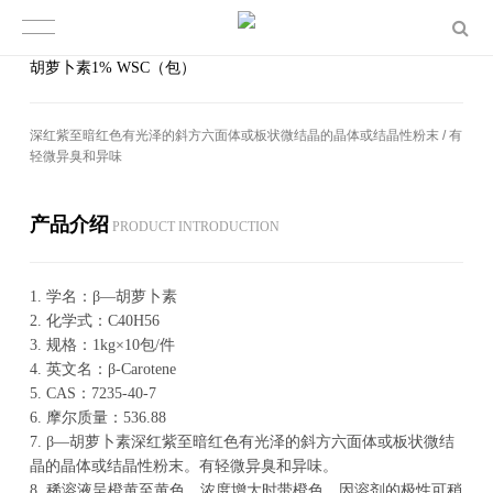
胡萝卜素1% WSC（包）
深红紫至暗红色有光泽的斜方六面体或板状微结晶的晶体或结晶性粉末 / 有
轻微异臭和异味
产品介绍
PROD­UCT IN­TRO­DUC­TION
1.
学名：β—胡萝卜素
2.
化学式：C40H56
3.
规格：1kg×10包/件
4.
英文名：β-Carotene
5.
CAS：7235-40-7
6.
摩尔质量：536.88
7.
β—胡萝卜素深红紫至暗红色有光泽的斜方六面体或板状微结
晶的晶体或结晶性粉末。有轻微异臭和异味。
8.
稀溶液呈橙黄至黄色，浓度增大时带橙色，因溶剂的极性可稍