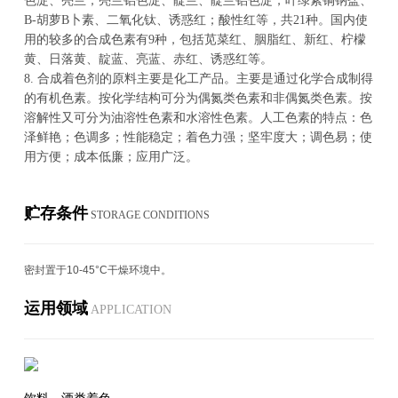
色淀、亮兰；亮兰铝色淀、靛兰、靛兰铝色淀，叶绿素铜钠盐、
B-胡萝B卜素、二氧化钛、诱惑红；酸性红等，共21种。国内使
用的较多的合成色素有9种，包括苋菜红、胭脂红、新红、柠檬
黄、日落黄、靛蓝、亮蓝、赤红、诱惑红等。
8.
合成着色剂的原料主要是化工产品。主要是通过化学合成制得
的有机色素。按化学结构可分为偶氮类色素和非偶氮类色素。按
溶解性又可分为油溶性色素和水溶性色素。人工色素的特点：色
泽鲜艳；色调多；性能稳定；着色力强；坚牢度大；调色易；使
用方便；成本低廉；应用广泛。
贮存条件
STOR­AGE CON­DI­TIONS
密封置于10-45°C干燥环境中。
运用领域
AP­PLI­CA­TION