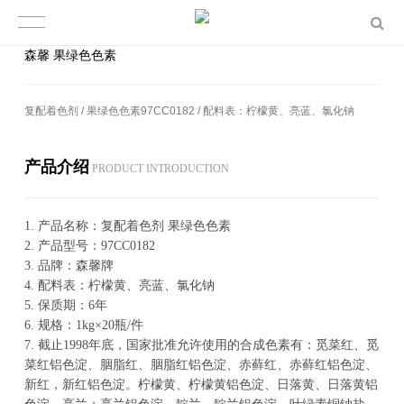
森馨 果绿色色素
复配着色剂 / 果绿色色素97CC0182 / 配料表：柠檬黄、亮蓝、氯化钠
产品介绍
PROD­UCT IN­TRO­DUC­TION
1.
产品名称：复配着色剂 果绿色色素
2.
产品型号：97CC0182
3.
品牌：森馨牌
4.
配料表：柠檬黄、亮蓝、氯化钠
5.
保质期：6年
6.
规格：1kg×20瓶/件
7.
截止1998年底，国家批准允许使用的合成色素有：觅菜红、觅
菜红铝色淀、胭脂红、胭脂红铝色淀、赤藓红、赤藓红铝色淀、
新红，新红铝色淀。柠檬黄、柠檬黄铝色淀、日落黄、日落黄铝