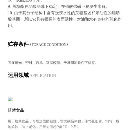
水，双酯难溶于水。
9
. 蔗糖酯在弱酸弱碱下稳定；在强酸强碱下易发生水解。
10
. 由于其分子结构中含有强亲水性的蔗糖基团和亲油性的脂肪
酸基团，所以它具有很强的表面活性，对油和水有良好的乳化作
用。
贮存条件
STOR­AGE CON­DI­TIONS
宜在避光、密封、通风、室温较低、干燥阴凉条件下储存。
运用领域
AP­PLI­CA­TION
焙烤食品
用于焙烤食品，可增加面团韧性，增大制品体积，使气孔细密、均匀，质
地柔软，防止老化，用量为面粉的0.2%～0.5%。