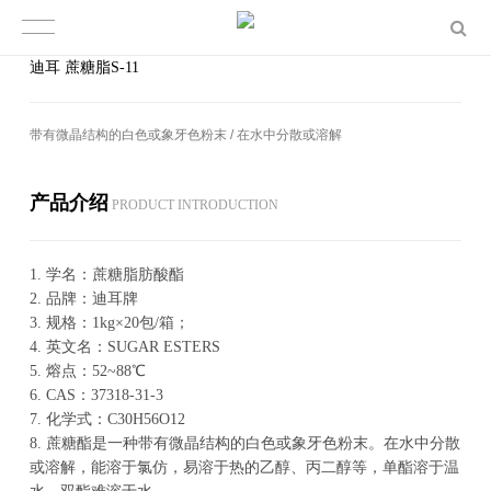
迪耳 蔗糖脂S-11
带有微晶结构的白色或象牙色粉末 / 在水中分散或溶解
产品介绍
PROD­UCT IN­TRO­DUC­TION
1.
学名：蔗糖脂肪酸酯
2.
品牌：迪耳牌
3
. 规格：1kg×20包/箱；
4.
英文名：SUGAR ESTERS
5.
熔点：52~88℃
6.
CAS：37318-31-3
7.
化学式：C30H56O12
8.
蔗糖酯是一种带有微晶结构的白色或象牙色粉末。在水中分散
或溶解，能溶于氯仿，易溶于热的乙醇、丙二醇等，单酯溶于温