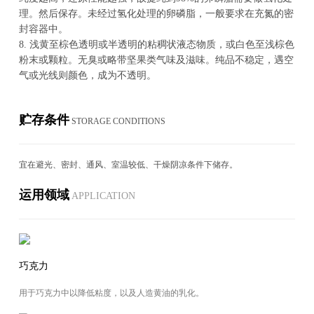
理。然后保存。未经过氢化处理的卵磷脂，一般要求在充氮的密
封容器中。
8.
浅黄至棕色透明或半透明的粘稠状液态物质，或白色至浅棕色
粉末或颗粒。无臭或略带坚果类气味及滋味。纯品不稳定，遇空
气或光线则颜色，成为不透明。
贮存条件
STOR­AGE CON­DI­TIONS
宜在避光、密封、通风、室温较低、干燥阴凉条件下储存。
运用领域
AP­PLI­CA­TION
巧克力
用于巧克力中以降低粘度，以及人造黄油的乳化。