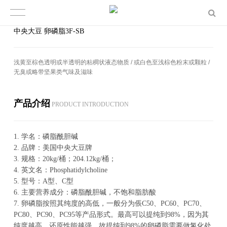
中央大豆 卵磷脂3F-SB
浅黄至棕色透明或半透明的粘稠状液态物质 / 或白色至浅棕色粉末或颗粒 /
无臭或略带坚果类气味及滋味
产品介绍
PROD­UCT IN­TRO­DUC­TION
1.
学名：磷脂酰胆碱
2.
品牌：美国中央大豆牌
3.
规格：20kg/桶；204.12kg/桶；
4.
英文名：Phosphatidylcholine
5.
型号：A型、C型
6.
主要营养成分：磷脂酰胆碱，不饱和脂肪酸
7.
卵磷脂按照其纯度的高低，一般分为倀C50、PC60、PC70、
PC80、PC90、PC95等产品形式。最高可以提纯到98%，因为其
纯度越高，还原性能越强，故提纯到98%的卵磷脂需要做氢化处