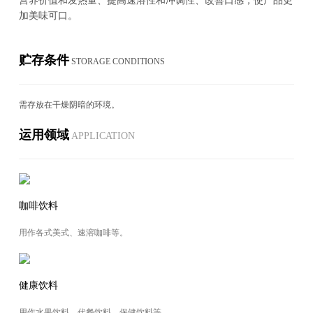
营养价值和发热量、提高速溶性和冲调性、改善口感，使产品更
加美味可口。
贮存条件
STOR­AGE CON­DI­TIONS
需存放在干燥阴暗的环境。
运用领域
AP­PLI­CA­TION
咖啡饮料
用作各式美式、速溶咖啡等。
健康饮料
用作水果饮料、代餐饮料、保健饮料等。