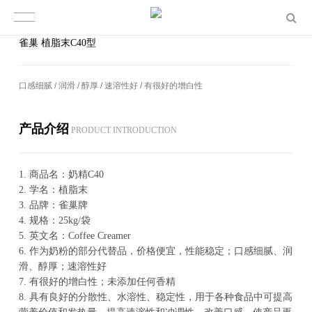
雀巢 植脂末C40型
口感细腻 / 润滑 / 醇厚 / 速溶性好 / 有很好的增白性
产品介绍
PROD­UCT IN­TRO­DUC­TION
1.
商品名：奶精C40
2.
学名：植脂末
3.
品牌：雀巢牌
4.
规格：25kg/袋
5.
英文名：Coffee Creamer
6.
作为奶粉的部分代替品，价格便宜，性能稳定；口感细腻、润
滑、醇厚；速溶性好
7.
有很好的增白性；未添加任何香精
8.
具有良好的分散性、水溶性、稳定性，用于各种食品中可提高