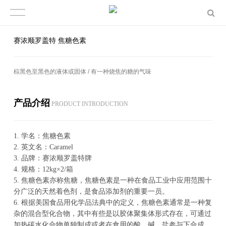
赛浓顺罗盖特 焦糖色素
棕黑色至黑色的液体或固体 / 有一种烧焦的糖的气味
产品介绍
PROD­UCT IN­TRO­DUC­TION
1.
学名：焦糖色素
2.
英文名：Caramel
3.
品牌：赛浓顺罗盖特牌
4.
规格：12kg×2/箱
5.
焦糖色素亦称焦糖，焦糖色素是一种在食品工业中应用范围十
分广泛的天然着色剂，是食品添加剂的重要一员。
6.
根据美国食品用化学品法典中的定义，焦糖色素通常是一种复
杂的混合型化合物，其中有些是以胶体聚集体形式存在，可通过
加热碳水化合物单独制成或者在食用的酸、碱、盐参与下合成。