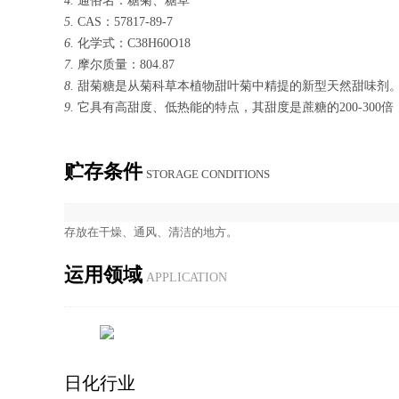
4.
通俗名：糖菊、糖草
5.
CAS：57817-89-7
6.
化学式：C38H60O18
7.
摩尔质量：804.87
8.
甜菊糖是从菊科草本植物甜叶菊中精提的新型天然甜味剂
9.
它具有高甜度、低热能的特点，其甜度是蔗糖的200-300倍
贮存条件
STOR­AGE CON­DI­TIONS
存放在干燥、通风、清洁的地方。
运用领域
AP­PLI­CA­TION
日化行业