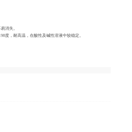
不易消失。
-198度，耐高温，在酸性及碱性溶液中较稳定。