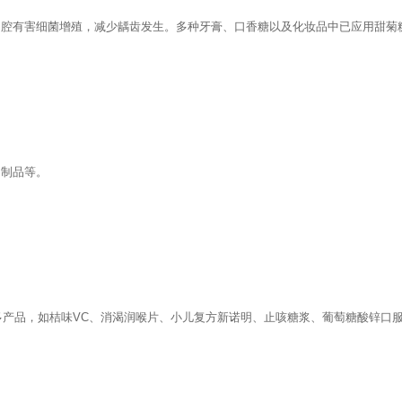
口腔有害细菌增殖，减少龋齿发生。多种牙膏、口香糖以及化妆品中已应用甜菊
肉制品等。
许多产品，如桔味VC、消渴润喉片、小儿复方新诺明、止咳糖浆、葡萄糖酸锌口