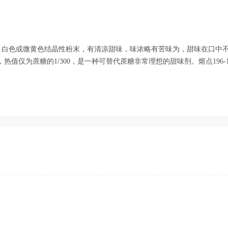
。白色或微黄色结晶性粉末，有清凉甜味，味浓略有苦味为，甜味在口中
，热值仅为蔗糖的1/300，是一种可替代蔗糖非常理想的甜味剂。熔点196