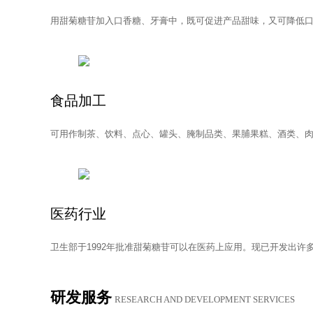
用甜菊糖苷加入口香糖、牙膏中，既可促进产品甜味，又可降低
食品加工
可用作制茶、饮料、点心、罐头、腌制品类、果脯果糕、酒类、
医药行业
卫生部于1992年批准甜菊糖苷可以在医药上应用。现已开发出
研发服务
RE­SEARCH AND DE­VEL­OP­MENT SER­VICES