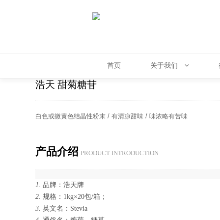
首页
关于我们
浩天 甜菊糖苷
白色或微黄色结晶性粉末 / 有清凉甜味 / 味浓略有苦味
产品介绍
PROD­UCT IN­TRO­DUC­TION
1.
品牌：浩天牌
2.
规格：1kg×20包/箱；
3.
英文名：Stevia