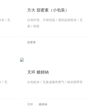
方大 甜蜜素（小包装）
末 / 无
白色针状、片状结晶 / 或结晶状粉末 / 无
臭 / 味甜
更多
更多
甜蜜素
更多
更多
天环 糖精钠
/ 无
白色粉末 / 无臭或微有香气 / 味浓甜带苦
更多
更多
天环
糖精钠
更多
更多