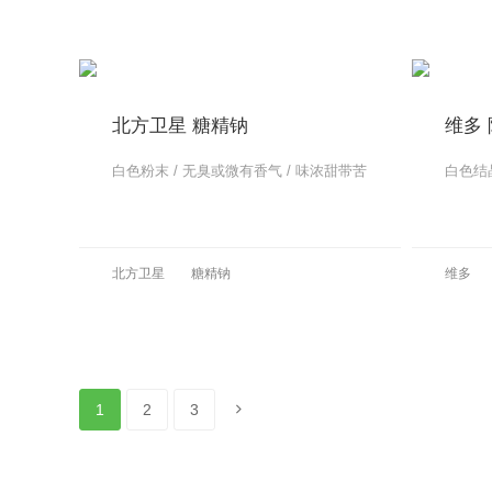
北方卫星 糖精钠
维多
白色粉末 / 无臭或微有香气 / 味浓甜带苦
白色结晶
更多
北方卫星
糖精钠
维多
更多
1
2
3