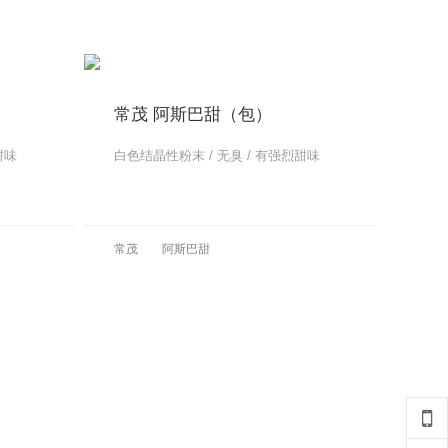
常茂 阿斯巴甜（包）
甜味
白色结晶性粉末 / 无臭 / 有强烈甜味
更多
更多
常茂
阿斯巴甜
更多
更多