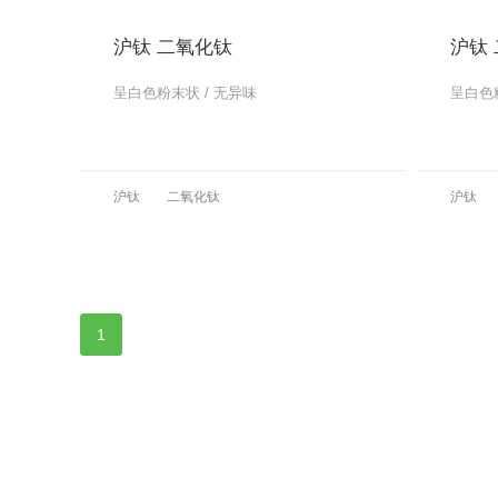
沪钛 二氧化钛
沪钛
呈白色粉末状 / 无异味
呈白色粉
更多
沪钛
二氧化钛
沪钛
更多
1