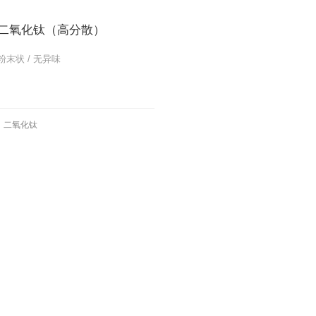
 二氧化钛（高分散）
末状 / 无异味
更多
二氧化钛
更多