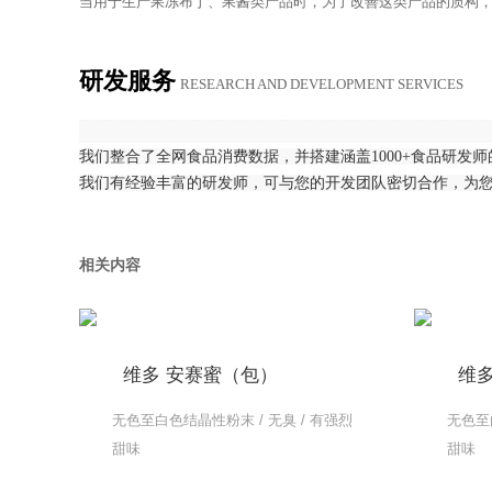
当用于生产果冻布丁、果酱类产品时，为了改善这类产品的质构
研发服务
RE­SEARCH AND DE­VEL­OP­MENT SER­VICES
我们整合了全网食品消费数据，并搭建涵盖1000+食品研发
我们有经验丰富的研发师，可与您的开发团队密切合作，为
相关内容
维多 安赛蜜（包）
维
无色至白色结晶性粉末 / 无臭 / 有强烈
无色至
甜味
甜味