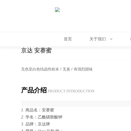
首页
关于我们
京达 安赛蜜
无色至白色结晶性粉末 / 无臭 / 有强烈甜味
产品介绍
PROD­UCT IN­TRO­DUC­TION
1.
商品名：安赛蜜
2
. 学名：乙酰磺胺酸钾
3.
品牌：京达牌