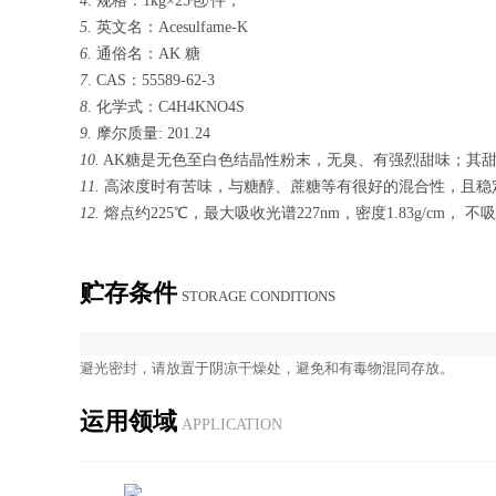
4
. 规格：1kg×25包/件；
5.
英文名：Acesulfame-K
6.
通俗名：AK 糖
7
. CAS：55589-62-3
8
. 化学式：C4H4KNO4S
9.
摩尔质量: 201.24
10.
AK糖是无色至白色结晶性粉末，无臭、有强烈甜味；其甜
11.
高浓度时有苦味，与糖醇、蔗糖等有很好的混合性，且稳
12.
熔点约225℃，最大吸收光谱227nm，密度1.83g/cm，
贮存条件
STOR­AGE CON­DI­TIONS
避光密封，请放置于阴凉干燥处，避免和有毒物混同存放。
运用领域
AP­PLI­CA­TION