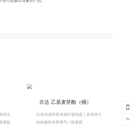
不会引起龌齿现象的产品。
）
京达 乙基麦芽酚（桶）
具有持久
白色结晶性粉末或针状结晶 / 具有持久
且溶液较
的焦糖和水果香气 / 味甚甜