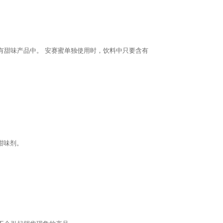
有甜味产品中。 安赛蜜单独使用时，饮料中只要含有
甜味剂。