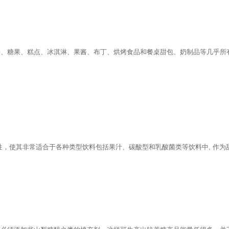
、糖果、糕点、冰淇淋、果酱、布丁、烘烤食品和餐桌甜包、奶制品等几乎所
性，使其非常适合于各种类型饮料包括果汁、碳酸型和乳酸菌类等饮料中, 作为