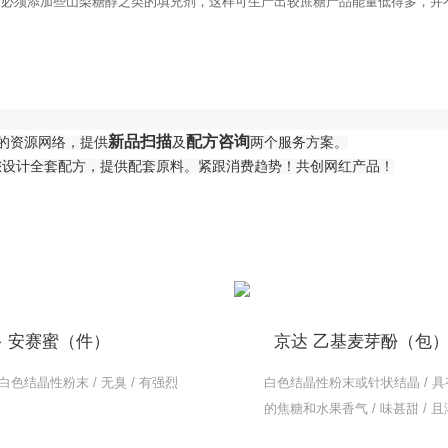
，必须添加些山梨糖醇之类的填充剂，这样可生产出较蔗糖产品能量低得多，并
新品扫描
配方咨询
师的资源网络，提供
及
两个服务方案。
您设计全套配方，提供配套原料。紧跟消费趋势！共创网红产品！
多 安赛蜜（件）
京达 乙基麦芽酚（包
白色结晶性粉末 / 无臭 / 有强烈
白色结晶性粉末或针状结晶 / 
的焦糖和水果香气 / 味甚甜 / 
为稳定