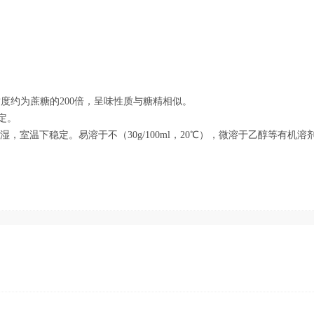
度约为蔗糖的200倍，呈味性质与糖精相似。
定。
 不吸湿，室温下稳定。易溶于不（30g/100ml，20℃），微溶于乙醇等有机溶