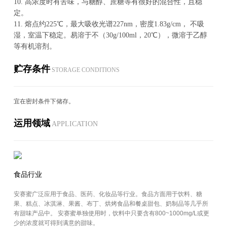
10.
高浓度时有苦味，与糖醇、蔗糖等有很好的混合性，且稳
定。
11.
熔点约225℃，最大吸收光谱227nm，密度1.83g/cm， 不吸
湿，室温下稳定。易溶于不（30g/100ml，20℃），微溶于乙醇
等有机溶剂。
贮存条件
STOR­AGE CON­DI­TIONS
宜在密封条件下储存。
运用领域
AP­PLI­CA­TION
食品行业
安赛蜜广泛应用于食品、医药、化妆品等行业。食品方面用于饮料、糖
果、糕点、冰淇淋、果酱、布丁、烘烤食品和餐桌甜包、奶制品等几乎所
有甜味产品中。 安赛蜜单独使用时，饮料中只要含有800~1000mg/L或更
少的浓度就可得到满意的甜味。