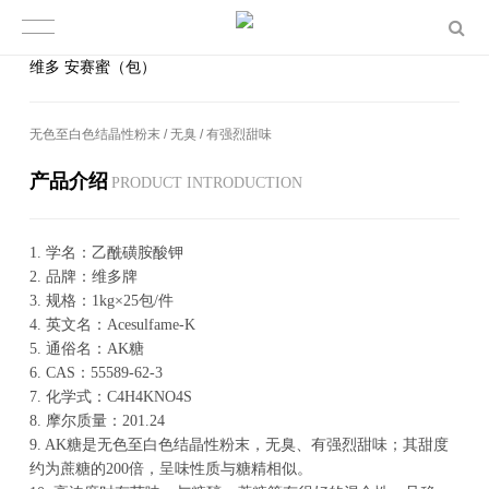
维多 安赛蜜（包）
无色至白色结晶性粉末 / 无臭 / 有强烈甜味
产品介绍
PROD­UCT IN­TRO­DUC­TION
1.
学名：乙酰磺胺酸钾
2.
品牌：维多牌
3.
规格：1kg×25包/件
4.
英文名：Acesulfame-K
5.
通俗名：AK糖
6.
CAS：55589-62-3
7.
化学式：C4H4KNO4S
8.
摩尔质量：201.24
9.
AK糖是无色至白色结晶性粉末，无臭、有强烈甜味；其甜度
约为蔗糖的200倍，呈味性质与糖精相似。