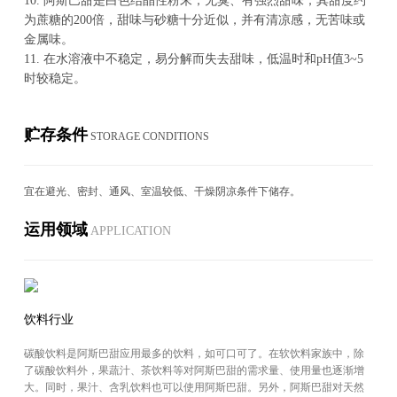
10
. 阿斯巴甜是白色结晶性粉末，无臭、有强烈甜味；其甜度约
为蔗糖的200倍，甜味与砂糖十分近似，并有清凉感，无苦味或
金属味。
11.
在水溶液中不稳定，易分解而失去甜味，低温时和pH值3~5
时较稳定。
贮存条件
STOR­AGE CON­DI­TIONS
宜在避光、密封、通风、室温较低、干燥阴凉条件下储存。
运用领域
AP­PLI­CA­TION
饮料行业
碳酸饮料是阿斯巴甜应用最多的饮料，如可口可了。在软饮料家族中，除
了碳酸饮料外，果蔬汁、茶饮料等对阿斯巴甜的需求量、使用量也逐渐增
大。同时，果汁、含乳饮料也可以使用阿斯巴甜。另外，阿斯巴甜对天然