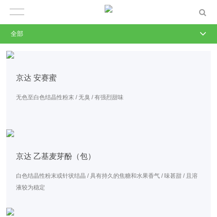
全部
京达 安赛蜜
无色至白色结晶性粉末 / 无臭 / 有强烈甜味
京达 乙基麦芽酚（包）
白色结晶性粉末或针状结晶 / 具有持久的焦糖和水果香气 / 味甚甜 / 且溶
液较为稳定