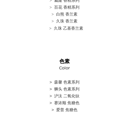
> 威隆 香精系列
> 百花 香精系列
> 白熊 香兰素
> 久珠 香兰素
> 久珠 乙基香兰素
色素
Color
> 森馨 色素系列
> 狮头 色素系列
> 沪汰 二氧化钛
> 赛浓顺 焦糖色
> 爱普 焦糖色