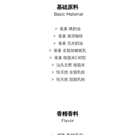
基础原料
Basic Material
> 雀巢 稀奶油
> 雀巢 速溶咖啡
> 雀巢 无水奶油
> 雀巢 全脂加糖炼乳
> 雀巢 植脂末C40型
> 汕头文辉 植脂末
> 恒天然 全脂乳粉
> 恒天然 脱脂乳粉
香精香料
Flavor